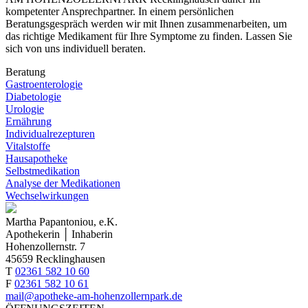
kompetenter Ansprechpartner. In einem persönlichen
Beratungsgespräch werden wir mit Ihnen zusammenarbeiten, um
das richtige Medikament für Ihre Symptome zu finden. Lassen Sie
sich von uns individuell beraten.
Beratung
Gastro­enterologie
Diabetologie
Urologie
Ernährung
Individual­rezepturen
Vitalstoffe
Hausapotheke
Selbst­medikation
Analyse der Medikationen
Wechsel­wirkungen
Martha Papantoniou, e.K.
Apothekerin │ Inhaberin
Hohenzollernstr. 7
45659 Recklinghausen
T
02361 582 10 60
F
02361 582 10 61
mail@apotheke-am-hohenzollernpark.de